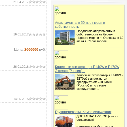
21.04.2017
Апартаменты в 50 м. от моря в
собственность
Предлагаю апартаменты в
16.01.2017
собственность на берегу
Черного моря в п. Орловка, в 30
км от г. Севастополя...
Цена:
2000000
руб.
26.01.2016
Колесные экскаваторы E140W и E170W
Эксмаш (Россия)...
Колесные экскаваторы E140W и
E170W, выпускаются
предприятием ЭКСМАШ
(Россия) и по своим
эксплуатацио...
14.06.2015
Грузоперевозки. Камаз сельхозник
ДОСТАВКА" ГРУЗОВ (камаз
сельхозник)
-перевозка любых грузов.