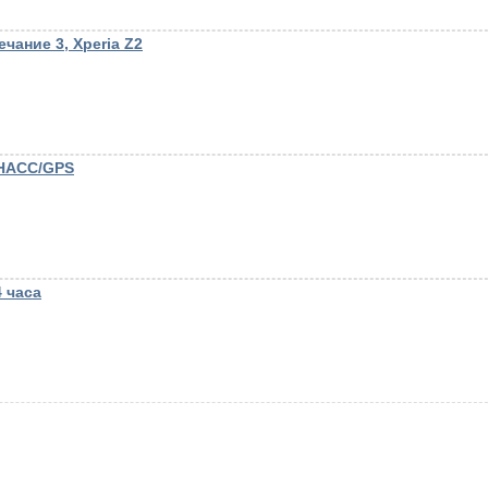
чание 3, Xperia Z2
ОНАСС/GPS
 часа