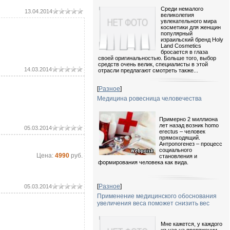
Среди немалого
13.04.2014
великолепия
увлекательного мира
косметики для женщин
популярный
израильский бренд Holy
Land Cosmetics
бросается в глаза
своей оригинальностью. Больше того, выбор
средств очень велик, специалисты в этой
14.03.2014
отрасли предлагают смотреть также...
[
Разное
]
Медицина ровесница человечества
Примерно 2 миллиона
лет назад возник homo
05.03.2014
erectus – человек
прямоходящий.
Антропогенез – процесс
социального
Цена:
4990
руб.
становления и
формирования человека как вида.
[
Разное
]
05.03.2014
Применение медицинского обоснования
увеличения веса поможет снизить вес
Мне кажется, у каждого